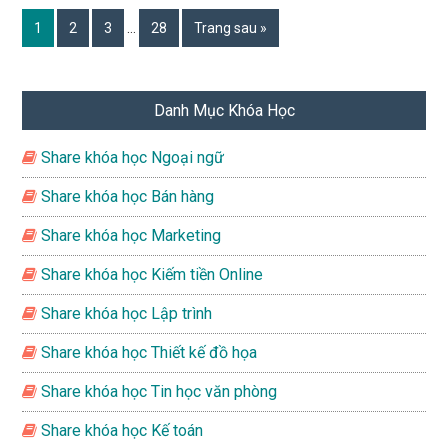
Interim
Page
Page
Page
Page
1
2
3
…
28
Trang sau »
pages
omitted
Primary
Danh Mục Khóa Học
Sidebar
Share khóa học Ngoại ngữ
Share khóa học Bán hàng
Share khóa học Marketing
Share khóa học Kiếm tiền Online
Share khóa học Lập trình
Share khóa học Thiết kế đồ họa
Share khóa học Tin học văn phòng
Share khóa học Kế toán